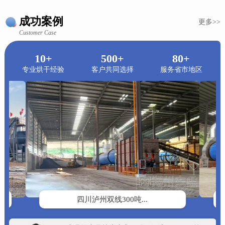
成功案例
更多>>
Customer Case
10+
500+
80+
专业烘干经验
客户共同选择
服务省市地区
四川泸州双线300吨...