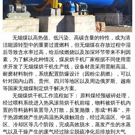
无烟煤以高热值、低污染、高碳含量的特性，成为清
洁能源转型中的重要过渡燃料，但无烟煤在存放过程中湿
后导致含水率过高，给后续燃烧以及加深环节带来不利因
素，为了解决此种情况，煤炭烘干机厂家根据不同使用需
求开发了无烟煤烘干机生产线，设备材质采用需耐高温、
耐磨材料制作，系统配置防爆设计（因粉尘易燃），可以
针对国内山西、贵州、四川等地区以及周边俄罗斯、越南
等国家无烟煤制定烘干解决方案。
无烟煤烘干机工作流程如下： 原料煤经预破碎处理，
经过喂料系统进入热风滚筒烘干机前端，物料被烘干机内
置的导料扬料装置导入打散，反复抛撒，形成“料幕”，并
于热源燃烧产生的高温热风接触混合，经过高温区、中温
区、冷却区等几个阶段，完成高效脱水，蒸发产生的水蒸
气以及干燥产生的废气经过除尘脱硫净化后排放到大气