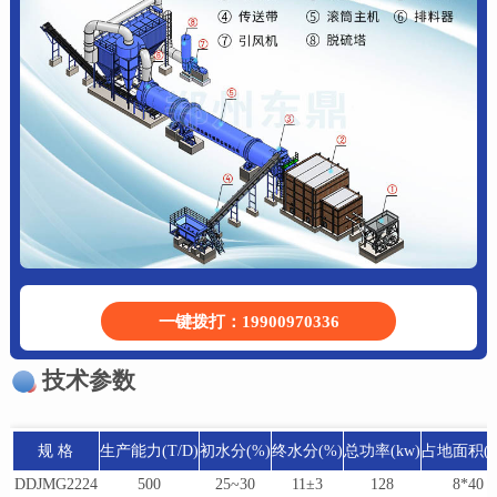
一键拨打：19900970336
技术参数
规 格
生产能力(T/D)
初水分(%)
终水分(%)
总功率(kw)
占地面积(m
DDJMG2224
500
25~30
11±3
128
8*40