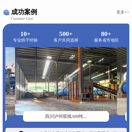
成功案例
更多>>
Customer Case
10+
500+
80+
专业烘干经验
客户共同选择
服务省市地区
四川泸州双线300吨...