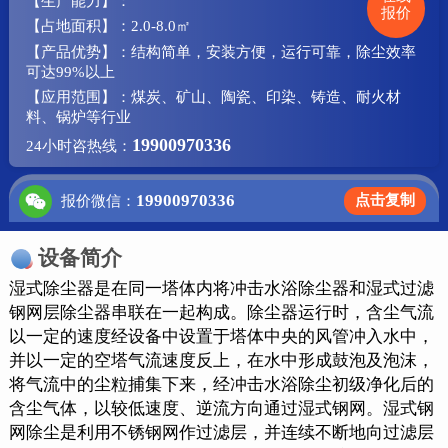
【生产能力】：
报价
【占地面积】：2.0-8.0㎡
【产品优势】：结构简单，安装方便，运行可靠，除尘效率
可达99%以上
【应用范围】：煤炭、矿山、陶瓷、印染、铸造、耐火材
料、锅炉等行业
19900970336
24小时咨热线：
19900970336
点击复制
报价微信：
设备简介
湿式除尘器是在同一塔体内将冲击水浴除尘器和湿式过滤
钢网层除尘器串联在一起构成。除尘器运行时，含尘气流
以一定的速度经设备中设置于塔体中央的风管冲入水中，
并以一定的空塔气流速度反上，在水中形成鼓泡及泡沫，
将气流中的尘粒捕集下来，经冲击水浴除尘初级净化后的
含尘气体，以较低速度、逆流方向通过湿式钢网。湿式钢
网除尘是利用不锈钢网作过滤层，并连续不断地向过滤层