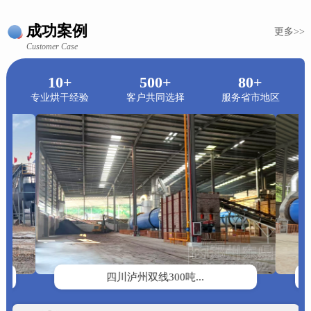
成功案例
更多>>
Customer Case
10+
500+
80+
专业烘干经验
客户共同选择
服务省市地区
四川泸州双线300吨...