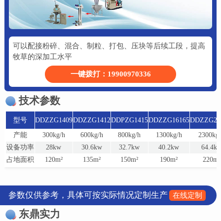
可以配接粉碎、混合、制粒、打包、压块等后续工段，提高
牧草的深加工水平
一键拨打：19900970336
技术参数
型号
DDZZG1409
DDZZG1412
DDPZG1415
DDZZG16165
DDZZG22
产能
300kg/h
600kg/h
800kg/h
1300kg/h
2300kg
设备功率
28kw
30.6kw
32.7kw
40.2kw
64.4k
占地面积
120m²
135m²
150m²
190m²
220m²
参数仅供参考，具体可按实际情况定制生产
在线定制
东鼎实力