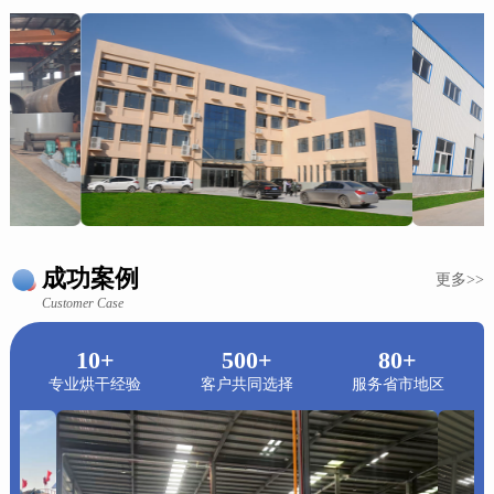
成功案例
更多>>
Customer Case
10+
500+
80+
专业烘干经验
客户共同选择
服务省市地区